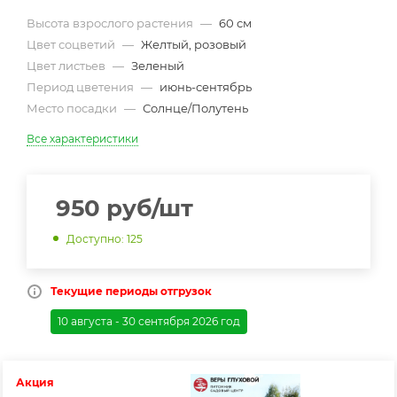
Высота взрослого растения
—
60 см
Цвет соцветий
—
Желтый, розовый
Цвет листьев
—
Зеленый
Период цветения
—
июнь-сентябрь
Место посадки
—
Солнце/Полутень
Все характеристики
950
руб
/шт
Доступно: 125
Текущие периоды отгрузок
10 августа - 30 сентября 2026 год
Акция