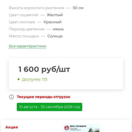
Высота взрослого растения
—
50 см
Цвет соцветий
—
Желтый
Цвет листьев
—
Красный
Период цветения
—
июнь
Место посадки
—
Солнце
Все характеристики
1 600
руб
/шт
Доступно: 173
Текущие периоды отгрузок
10 августа - 30 сентября 2026 год
Акция