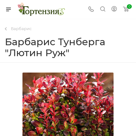
0
Барбарис
Барбарис Тунберга
"Лютин Руж"