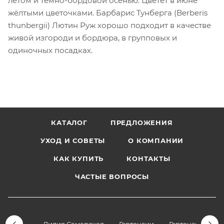
летом и тёмно-бордовой осенью. Цветёт в июне
жёлтыми цветочками. Барбарис Тунберга (Berberis
thunbergii) Лютин Руж хорошо подходит в качестве
живой изгороди и бордюра, в групповых и
одиночных посадках.
КАТАЛОГ
ПРЕДЛОЖЕНИЯ
УХОД И СОВЕТЫ
О КОМПАНИИ
КАК КУПИТЬ
КОНТАКТЫ
ЧАСТЫЕ ВОПРОСЫ