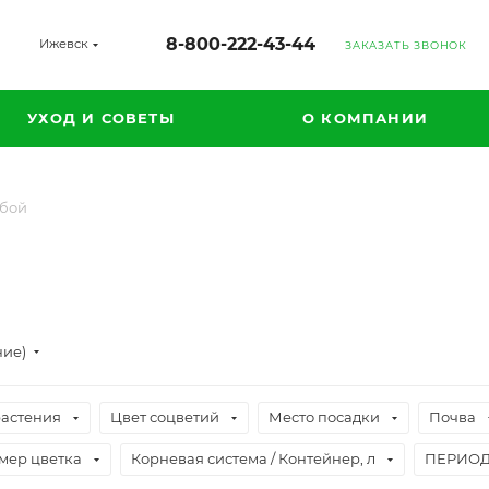
8-800-222-43-44
Ижевск
ЗАКАЗАТЬ ЗВОНОК
УХОД И СОВЕТЫ
О КОМПАНИИ
бой
ние)
растения
Цвет соцветий
Место посадки
Почва
мер цветка
Корневая система / Контейнер, л
ПЕРИОД 