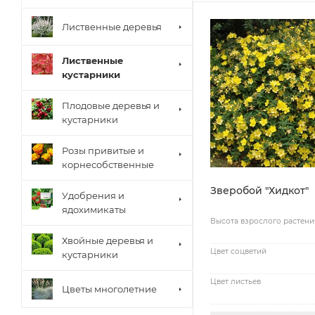
Лиственные деревья
Лиственные
кустарники
Плодовые деревья и
кустарники
Розы привитые и
корнесобственные
Зверобой "Хидкот"
Удобрения и
ядохимикаты
Высота взрослого растени
Хвойные деревья и
Цвет соцветий
кустарники
Цвет листьев
Цветы многолетние