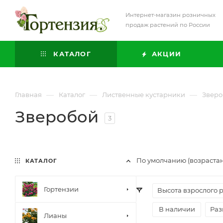
Интернет-магазин розничных
продаж растений по России
КАТАЛОГ
АКЦИИ
—
—
—
Главная
Каталог
Лиственные кустарники
Зверо
Зверобой
3
По умолчанию (возраста
КАТАЛОГ
Гортензии
Высота взрослого 
В наличии
Раз
Лианы