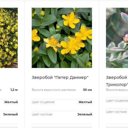
Зверобой "Петер Даммер"
Зверобой
Триколор
я
1,2 м
Высота взрослого растения
50 см
Высота взрос
Цвет соцвети
Желтый
Цвет соцветий
Желтый
Цвет листьев
Зеленый
Цвет листьев
Зеленый