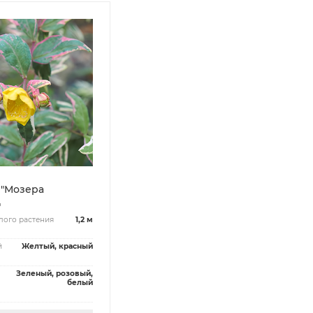
 "Мозера
"
лого растения
1,2 м
й
Желтый, красный
Зеленый, розовый,
белый