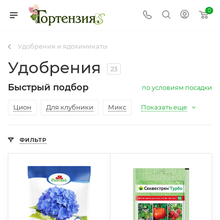
0
Удобрения и ядохимикаты
Удобрения
23
Быстрый подбор
по условиям посадки
Цион
Для клубники
Микс
Показать еще
ФИЛЬТР