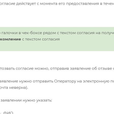
огласие действует с момента его предоставления в течен
ю галочки в чек-боксе рядом с текстом согласия на по
акомление
с текстом согласия
тозвать согласие можно, отправив заявление об отзыве 
аявление нужно отправить Оператору на электронную п
очта неверна)
.
 заявлении нужно указать:
ФИО