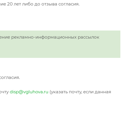
ие 20 лет либо до отзыва согласия.
лучение рекламно-информационных рассылок
согласия.
очту
disp@vgluhova.ru
(указать почту, если данная