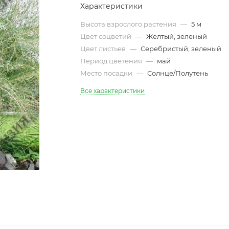
Характеристики
Высота взрослого растения
—
5 м
Цвет соцветий
—
Желтый, зеленый
Цвет листьев
—
Серебристый, зеленый
Период цветения
—
май
Место посадки
—
Солнце/Полутень
Все характеристики