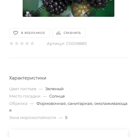
В ИЗБРАННОЕ
СРАВНИТЬ
Артикул:
С0008883
Характеристики
Цвет листьев
—
Зеленый
Место посадки
—
Солнце
Обрезка
—
Формовочная, санитарная, омолаживающа
я
Зона морозостойкости
—
5