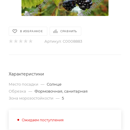
В ИЗБРАННОЕ
СРАВНИТЬ
Артикул:
С0008883
Характеристики
Место посадки
—
Солнце
Обрезка
—
Формовочная, санитарная
Зона морозостойкости
—
5
Ожидаем поступления