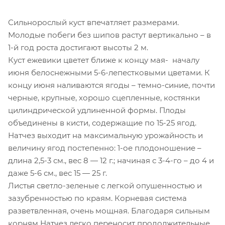
Сильнорослый куст впечатляет размерами.
Молодые побеги без шипов растут вертикально – в
1-й год роста достигают высоты 2 м.
Куст ежевики цветет ближе к концу мая- началу
июня белоснежными 5-6-лепестковыми цветами. К
концу июня наливаются ягоды – темно-синие, почти
черные, крупные, хорошо сцепленные, костянки
цилиндрической удлиненной формы. Плоды
объединены в кисти, содержащие по 15-25 ягод.
Натчез выходит на максимальную урожайность и
величину ягод постепенно: 1-ое плодоношение –
длина 2,5-3 см., вес 8 — 12 г.; начиная с 3-4-го – до 4 и
даже 5-6 см., вес 15 — 25 г.
Листья светло-зеленые с легкой опушенностью и
зазубренностью по краям. Корневая система
разветвленная, очень мощная. Благодаря сильным
корням Натчез легко переносит продолжительные