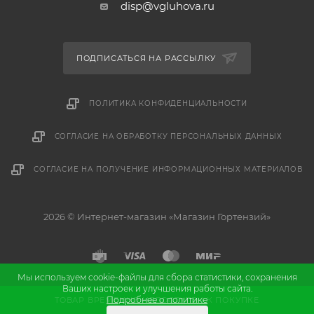
disp@vgluhova.ru
ПОДПИСАТЬСЯ НА РАССЫЛКУ
ПОЛИТИКА КОНФИДЕНЦИАЛЬНОСТИ
СОГЛАСИЕ НА ОБРАБОТКУ ПЕРСОНАЛЬНЫХ ДАННЫХ
СОГЛАСИЕ НА ПОЛУЧЕНИЕ ИНФОРМАЦИОННЫХ МАТЕРИАЛОВ
2026 © Интернет-магазин «Магазин Гортензий»
Мы используем cookie-файлы для сбора статистики, сохранения
Ваших настроек и улучшения работы сайта.
и
Разработка
продвижение сайта
Подробнее о политике
ТОВАР ВРЕМЕННО НЕДОСТУПЕН К ПОКУПКЕ