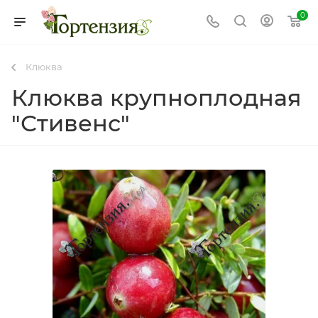
0
Клюква
Клюква крупноплодная
"Стивенс"