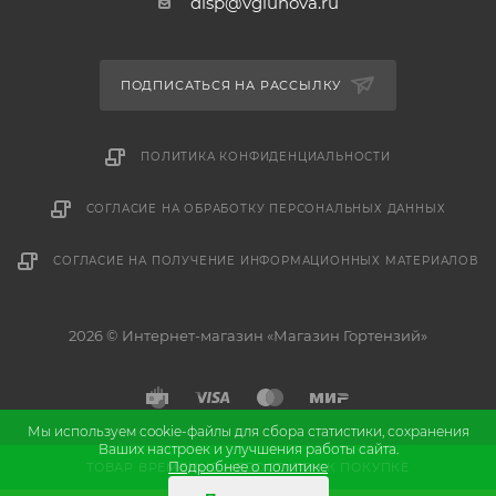
disp@vgluhova.ru
ПОДПИСАТЬСЯ НА РАССЫЛКУ
ПОЛИТИКА КОНФИДЕНЦИАЛЬНОСТИ
СОГЛАСИЕ НА ОБРАБОТКУ ПЕРСОНАЛЬНЫХ ДАННЫХ
СОГЛАСИЕ НА ПОЛУЧЕНИЕ ИНФОРМАЦИОННЫХ МАТЕРИАЛОВ
2026 © Интернет-магазин «Магазин Гортензий»
Мы используем cookie-файлы для сбора статистики, сохранения
Ваших настроек и улучшения работы сайта.
и
Разработка
продвижение сайта
Подробнее о политике
ТОВАР ВРЕМЕННО НЕДОСТУПЕН К ПОКУПКЕ