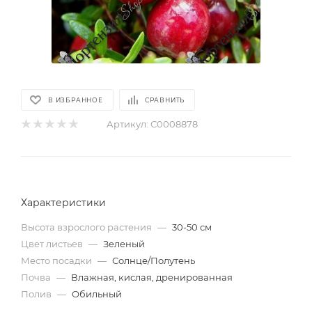
В ИЗБРАННОЕ
СРАВНИТЬ
Артикул:
С0008878
Характеристики
Высота взрослого растения
—
30-50 см
Цвет листьев
—
Зеленый
Место посадки
—
Солнце/Полутень
Почва
—
Влажная, кислая, дренированная
Полив
—
Обильный