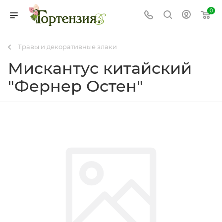
0
Травы и декоративные злаки
Мискантус китайский
"Фернер Остен"