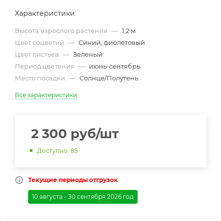
Характеристики
Высота взрослого растения
—
1,2 м
Цвет соцветий
—
Синий, фиолетовый
Цвет листьев
—
Зеленый
Период цветения
—
июнь-сентябрь
Место посадки
—
Солнце/Полутень
Все характеристики
2 300
руб
/шт
Доступно: 85
Текущие периоды отгрузок
10 августа - 30 сентября 2026 год