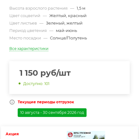
Высота взрослого растения
—
1,5 м
Цвет соцветий
—
Желтый, красный
Цвет листьев
—
Зеленый, желтый
Период цветения
—
май-июнь
Место посадки
—
Солнце/Полутень
Все характеристики
1 150
руб
/шт
Доступно: 101
Текущие периоды отгрузок
10 августа - 30 сентября 2026 год
Акция