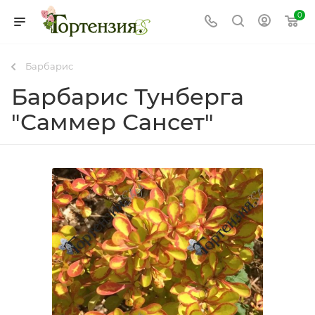
0
Барбарис
Барбарис Тунберга
"Саммер Сансет"