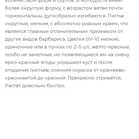
количеством форм и сортов. В молодости имеет
более округлую форму, с возрастом ветви почти
горизонтальны, дугообразно изгибаются. Листья
округлые, мелкие, с абсолютно ровным краем, что
является главным отличительным признаком от
других видов барбариса. Цветки (ІV–V) мелкие,
одиночные или в пучках по 2–5 шт., жёлто-красные,
особо не заметные, но появляющиеся им на смену
ярко-красные ягоды украшают куст и после
опадения листьев; осенняя окраска от оранжево-
красноватой до красной. Прекрасно стрижётся.
Растёт довольно быстро.