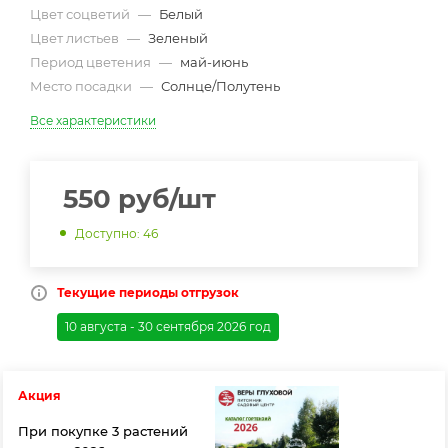
Цвет соцветий
—
Белый
Цвет листьев
—
Зеленый
Период цветения
—
май-июнь
Место посадки
—
Солнце/Полутень
Все характеристики
550
руб
/шт
Доступно: 46
Текущие периоды отгрузок
10 августа - 30 сентября 2026 год
Акция
При покупке 3 растений