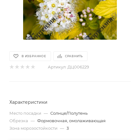
В ИЗБРАННОЕ
СРАВНИТЬ
Артикул:
ДЦ006229
Характеристики
Место посадки
—
Солнце/Полутень
Обрезка
—
Формовочная, омолаживающая
Зона морозостойкости
—
3