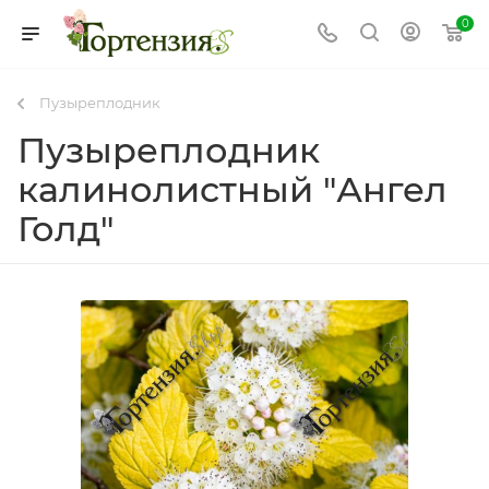
0
Пузыреплодник
Пузыреплодник
калинолистный "Ангел
Голд"