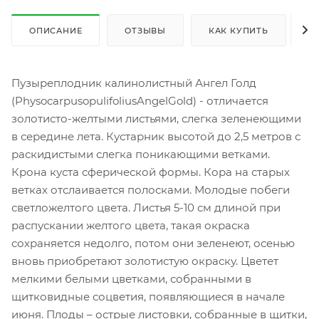
ОПИСАНИЕ
ОТЗЫВЫ
КАК КУПИТЬ
О
Пузыреплодник калинолистный Ангел Голд
(PhysocarpusopulifoliusAngelGold) - отличается
золотисто-желтыми листьями, слегка зеленеющими
в середине лета. Кустарник высотой до 2,5 метров с
раскидистыми слегка поникающими ветками.
Крона куста сферической формы. Кора на старых
ветках отслаивается полосками. Молодые побеги
светложелтого цвета. Листья 5-10 см длиной при
распускании желтого цвета, такая окраска
сохраняется недолго, потом они зеленеют, осенью
вновь приобретают золотистую окраску. Цветет
мелкими белыми цветками, собранными в
щитковидные соцветия, появляющиеся в начале
июня. Плоды – острые листовки, собранные в щитки,